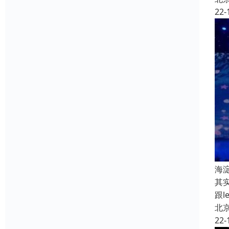
22-
海
其
跟
北
22-