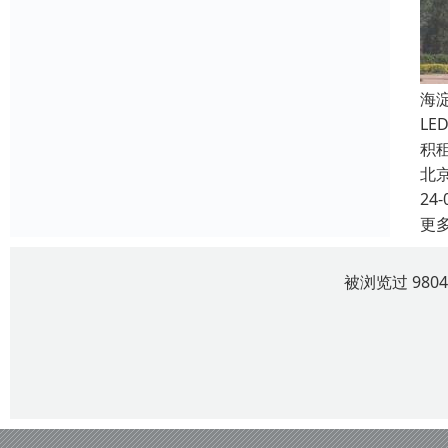
海
L
积
北
24-
更
被浏览过 980