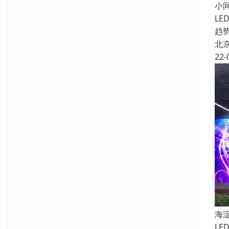
小
L
趋
北
22-
海
L