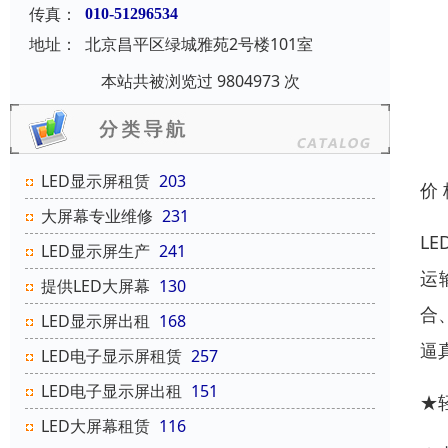
传真：
010-51296534
地址：
北京昌平区绿城雅苑2号楼101室
本站共被浏览过 9804973 次
LED显示屏租赁
203
价
大屏幕专业维修
231
L
LED显示屏生产
241
运
提供LED大屏幕
130
合
LED显示屏出租
168
逼
LED电子显示屏租赁
257
LED电子显示屏出租
151
★
LED大屏幕租赁
116