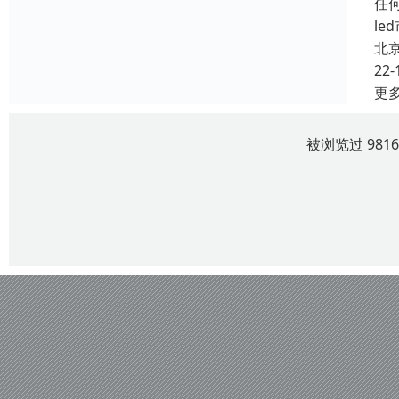
任
l
北
22-
更
被浏览过 981