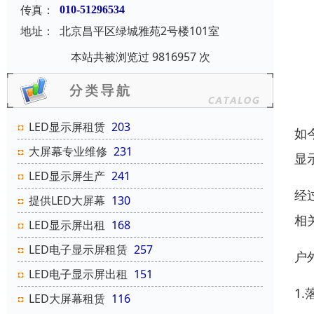
传真：
010-51296534
地址：
北京昌平区绿城雅苑2号楼101室
本站共被浏览过 9816957 次
LED显示屏租赁
203
如
大屏幕专业维修
231
显
LED显示屏生产
241
经
提供LED大屏幕
130
相
LED显示屏出租
168
LED电子显示屏租赁
257
户
LED电子显示屏出租
151
1
LED大屏幕租赁
116