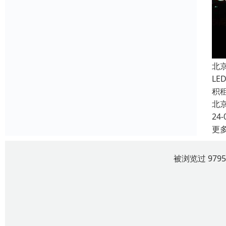
北
L
积
北
24-
更
被浏览过 979