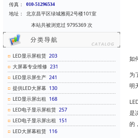
传真：
010-51296534
地址：
北京昌平区绿城雅苑2号楼101室
本站共被浏览过 9795369 次
LED显示屏租赁
203
如
大屏幕专业维修
231
为
LED显示屏生产
241
明
提供LED大屏幕
130
LED显示屏出租
168
L
LED电子显示屏租赁
257
是
LED电子显示屏出租
151
的
LED大屏幕租赁
116