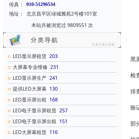
传真：
010-51296534
地址：
北京昌平区绿城雅苑2号楼101室
本站共被浏览过 9809551 次
LED显示屏租赁
203
黑屏
大屏幕专业维修
231
检
LED显示屏生产
241
提供LED大屏幕
130
排
LED显示屏出租
168
验
LED电子显示屏租赁
257
LED电子显示屏出租
151
‌部
LED大屏幕租赁
116