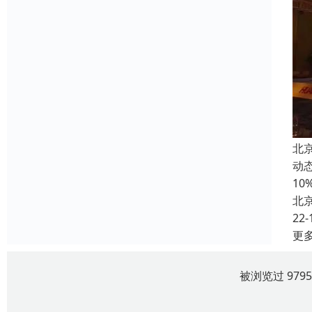
北
动
1
北
22-
更
被浏览过 979