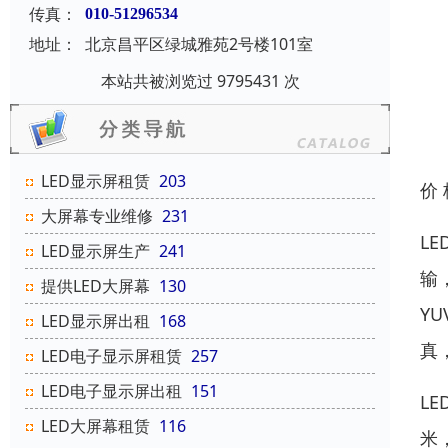
传真：
010-51296534
地址：
北京昌平区绿城雅苑2号楼101室
本站共被浏览过 9795431 次
LED显示屏租赁
203
价
大屏幕专业维修
231
L
LED显示屏生产
241
输
提供LED大屏幕
130
Y
LED显示屏出租
168
真
LED电子显示屏租赁
257
LED电子显示屏出租
151
L
LED大屏幕租赁
116
米