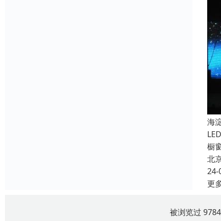
海
L
橱
北
24-
更
被浏览过 978