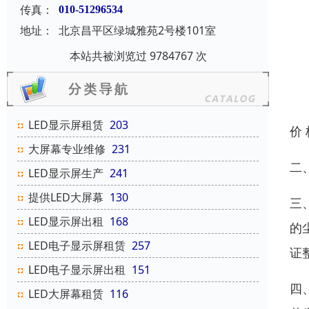
传真：
010-51296534
地址：
北京昌平区绿城雅苑2号楼101室
本站共被浏览过 9784767 次
LED显示屏租赁
203
价
大屏幕专业维修
231
二
LED显示屏生产
241
提供LED大屏幕
130
三
LED显示屏出租
168
的
LED电子显示屏租赁
257
证
LED电子显示屏出租
151
四
LED大屏幕租赁
116