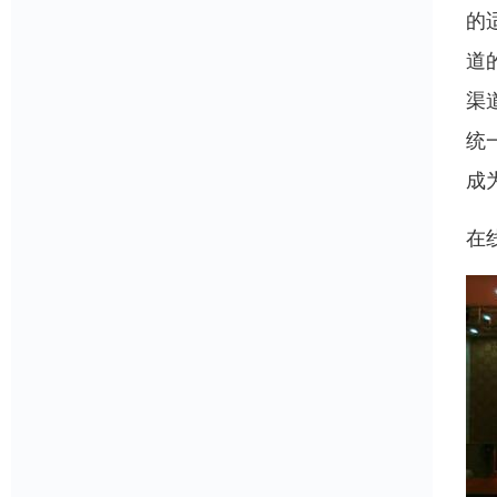
的
道
渠
统
成
在