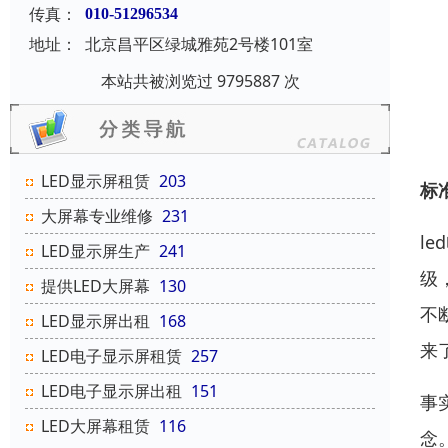
传真：
010-51296534
地址：
北京昌平区绿城雅苑2号楼101室
本站共被浏览过 9795887 次
LED显示屏租赁
203
标
大屏幕专业维修
231
l
LED显示屏生产
241
级
提供LED大屏幕
130
不
LED显示屏出租
168
来
LED电子显示屏租赁
257
LED电子显示屏出租
151
事
LED大屏幕租赁
116
念