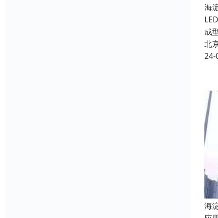
海
L
成
北
24-
海